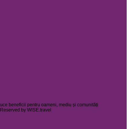
uce beneficii pentru oameni, mediu și comunități
hts Reserved by WISE.travel