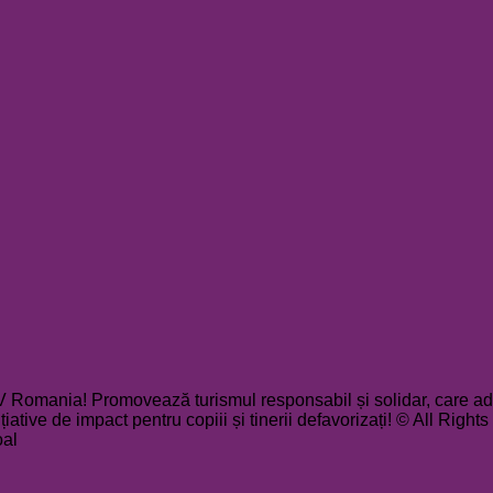
V Romania! Promovează turismul responsabil și solidar, care ad
nițiative de impact pentru copiii și tinerii defavorizați! © All Rig
oal