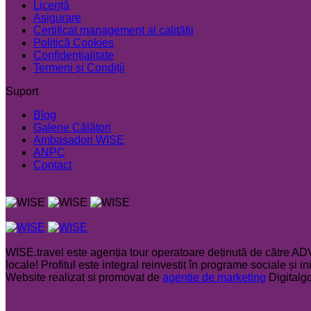
Licență
Asigurare
Certificat management al calității
Politică Cookies
Confidențialitate
Termeni și Condiții
Suport
Blog
Galerie Călători
Ambasadori WISE
ANPC
Contact
WISE.travel este agenția tour operatoare deținută de către AD
locale! Profitul este integral reinvestit în programe sociale și i
Website realizat si promovat de
agentie de marketing
Digitalg