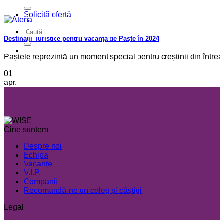
după:
Solicită ofertă
Caută
Destinații Turistice pentru Vacanța de Paște în 2024
după:
Paștele reprezintă un moment special pentru creștinii din între
01
apr.
Cine suntem
Despre noi
Echipa
Vacanțe
V.I.P.
Companii
Recomandă-ne un coleg și câștigi
Legal