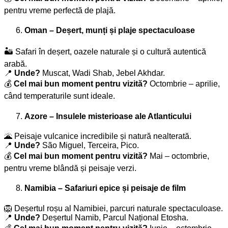
pentru vreme perfectă de plajă.
Oman – Deșert, munți și plaje spectaculoase
🏜️ Safari în deșert, oazele naturale și o cultură autentică
arabă.
📍
Unde?
Muscat, Wadi Shab, Jebel Akhdar.
💰
Cel mai bun moment pentru vizită?
Octombrie – aprilie,
când temperaturile sunt ideale.
Azore – Insulele misterioase ale Atlanticului
🌋 Peisaje vulcanice incredibile și natură nealterată.
📍
Unde?
São Miguel, Terceira, Pico.
💰
Cel mai bun moment pentru vizită?
Mai – octombrie,
pentru vreme blândă și peisaje verzi.
Namibia – Safariuri epice și peisaje de film
🦁 Deșertul roșu al Namibiei, parcuri naturale spectaculoase.
📍
Unde?
Deșertul Namib, Parcul Național Etosha.