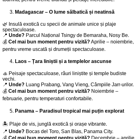
Madagascar – O lume sălbatică și neatinsă
🌿 Insulă exotică cu specii de animale unice și plaje
spectaculoase.
📍
Unde?
Parcul Național Tsingy de Bemaraha, Nosy Be.
💰
Cel mai bun moment pentru vizită?
Aprilie – noiembrie,
pentru vreme uscată și drumeții spectaculoase.
Laos – Țara liniștii și a templelor ascunse
🚣 Peisaje spectaculoase, râuri liniștite și temple budiste
vechi.
📍
Unde?
Luang Prabang, Vang Vieng, Câmpiile Jarr-urilor.
💰
Cel mai bun moment pentru vizită?
Noiembrie –
februarie, pentru temperaturi confortabile.
Panama – Paradisul tropical mai puțin explorat
🏝️ Plaje de vis, junglă exotică și orașe vibrante.
📍
Unde?
Bocas del Toro, San Blas, Panama City.
💰
Cel mai bun moment pentru vizită?
Decembrie – aprilie,