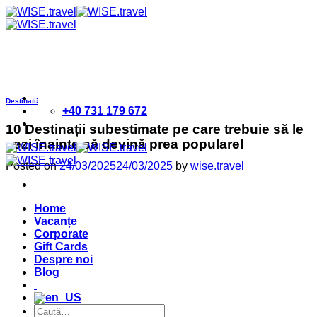
Skip
to
content
Contact
Destinatii
+40 731 179 672
10 Destinații subestimate pe care trebuie să le
vezi înainte să devină prea populare!
Posted on
24/03/2025
24/03/2025
by
wise.travel
Home
Vacanțe
Corporate
Gift Cards
Despre noi
Blog
Caută