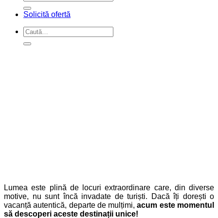
după:
Solicită ofertă
Caută
după:
Lumea este plină de locuri extraordinare care, din diverse
motive, nu sunt încă invadate de turiști. Dacă îți dorești o
vacanță autentică, departe de mulțimi,
acum este momentul
să descoperi aceste destinații unice!