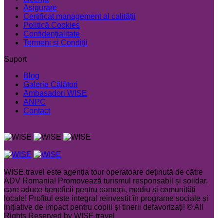
Asigurare
Certificat management al calității
Politică Cookies
Confidențialitate
Termeni și Condiții
Suport
Blog
Galerie Călători
Ambasadori WISE
ANPC
Contact
WISE.travel este agenția tour operatoare deținută de către
ADV Romania! Promovează turismul responsabil și solidar,
care aduce beneficii pentru oameni, mediu și comunități
locale! Profitul este integral reinvestit în programe sociale și
inițiative de impact pentru copiii și tinerii defavorizați! © All
Rights Reserved by WISE.travel