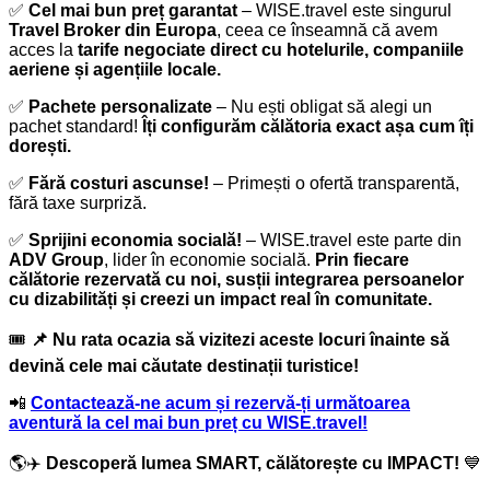
✅
Cel mai bun preț garantat
– WISE.travel este singurul
Travel Broker din Europa
, ceea ce înseamnă că avem
acces la
tarife negociate direct cu hotelurile, companiile
aeriene și agențiile locale.
✅
Pachete personalizate
– Nu ești obligat să alegi un
pachet standard!
Îți configurăm călătoria exact așa cum îți
dorești.
✅
Fără costuri ascunse!
– Primești o ofertă transparentă,
fără taxe surpriză.
✅
Sprijini economia socială!
– WISE.travel este parte din
ADV Group
, lider în economie socială.
Prin fiecare
călătorie rezervată cu noi, susții integrarea persoanelor
cu dizabilități și creezi un impact real în comunitate.
🎟️
📌 Nu rata ocazia să vizitezi aceste locuri înainte să
devină cele mai căutate destinații turistice!
📲
Contactează-ne acum și rezervă-ți următoarea
aventură la cel mai bun preț cu WISE.travel!
🌎✈️
Descoperă lumea SMART, călătorește cu IMPACT!
💙