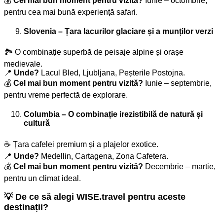
💰
Cel mai bun moment pentru vizită?
Iunie – octombrie,
pentru cea mai bună experiență safari.
Slovenia – Țara lacurilor glaciare și a munților verzi
🏞️ O combinație superbă de peisaje alpine și orașe
medievale.
📍
Unde?
Lacul Bled, Ljubljana, Peșterile Postojna.
💰
Cel mai bun moment pentru vizită?
Iunie – septembrie,
pentru vreme perfectă de explorare.
Columbia – O combinație irezistibilă de natură și
cultură
☕ Țara cafelei premium și a plajelor exotice.
📍
Unde?
Medellin, Cartagena, Zona Cafetera.
💰
Cel mai bun moment pentru vizită?
Decembrie – martie,
pentru un climat ideal.
💡 De ce să alegi WISE.travel pentru aceste
destinații?