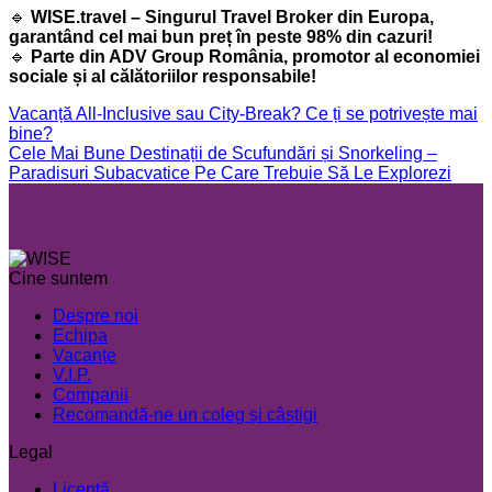
🔹
WISE.travel – Singurul Travel Broker din Europa,
garantând cel mai bun preț în peste 98% din cazuri!
🔹
Parte din ADV Group România, promotor al economiei
sociale și al călătoriilor responsabile!
Vacanță All-Inclusive sau City-Break? Ce ți se potrivește mai
bine?
Cele Mai Bune Destinații de Scufundări și Snorkeling –
Paradisuri Subacvatice Pe Care Trebuie Să Le Explorezi
Cine suntem
Despre noi
Echipa
Vacanțe
V.I.P.
Companii
Recomandă-ne un coleg și câștigi
Legal
Licență