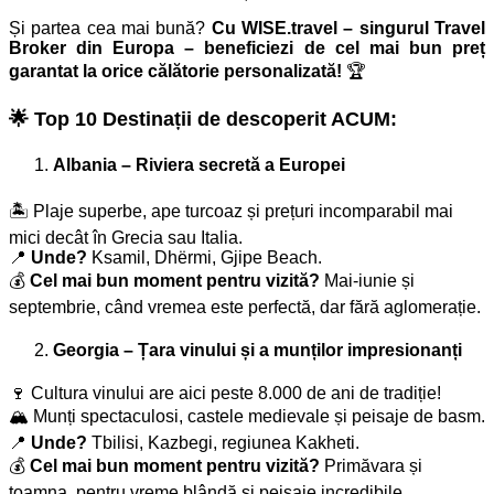
Și partea cea mai bună?
Cu WISE.travel – singurul Travel
Broker din Europa – beneficiezi de cel mai bun preț
garantat la orice călătorie personalizată!
🏆
🌟 Top 10 Destinații de descoperit ACUM:
Albania – Riviera secretă a Europei
🏝️ Plaje superbe, ape turcoaz și prețuri incomparabil mai
mici decât în Grecia sau Italia.
📍
Unde?
Ksamil, Dhërmi, Gjipe Beach.
💰
Cel mai bun moment pentru vizită?
Mai-iunie și
septembrie, când vremea este perfectă, dar fără aglomerație.
Georgia – Țara vinului și a munților impresionanți
🍷 Cultura vinului are aici peste 8.000 de ani de tradiție!
🏔️ Munți spectaculosi, castele medievale și peisaje de basm.
📍
Unde?
Tbilisi, Kazbegi, regiunea Kakheti.
💰
Cel mai bun moment pentru vizită?
Primăvara și
toamna, pentru vreme blândă și peisaje incredibile.